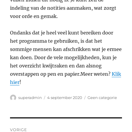
indeling van de notities aanmaken, wat zorgt
voor orde en gemak.
Ondanks dat je heel veel kunt bereiken door
het programma te gebruiken, is dat het
sommige mensen kan afschrikken wat je ermee
kan doen. Door de vele mogelijkheden, kun je
het overzicht kwijtraken en dan alsnog
overstappen op pen en papier.Meer weten?
Klik
hier
!
Auteur
Geplaatst
Categorieën
superadmin
4 september 2020
Geen categorie
op
Bericht
VORIGE