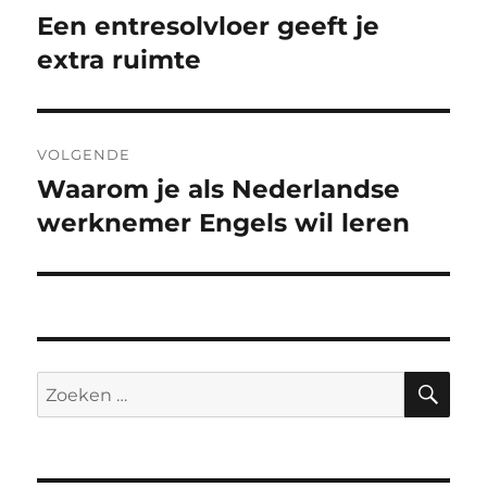
navigatie
Een entresolvloer geeft je
Vorig
bericht:
extra ruimte
VOLGENDE
Waarom je als Nederlandse
Volgend
bericht:
werknemer Engels wil leren
ZO
Zoeken
naar: