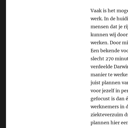
Vaak is het moge
werk. In de hui
mensen dat je ri
kunnen wij door
werken. Door min
Een bekende voor
slecht 270 minut
verdeelde Darwi
manier te werken
juist plannen va
voor jezelf in 
gefocust is dan 
werknemers in di
ziekteverzuim dr
plannen hier ee