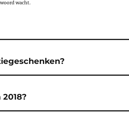
twoord wacht.
atiegeschenken?
n 2018?