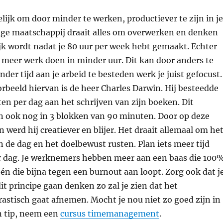
lijk om door minder te werken, productiever te zijn in je
dige maatschappij draait alles om overwerken en denken
jk wordt nadat je 80 uur per week hebt gemaakt. Echter
 meer werk doen in minder uur. Dit kan door anders te
der tijd aan je arbeid te besteden werk je juist gefocust.
beeld hiervan is de heer Charles Darwin. Hij besteedde
en per dag aan het schrijven van zijn boeken. Dit
n ook nog in 3 blokken van 90 minuten. Door op deze
 werd hij creatiever en blijer. Het draait allemaal om he
n de dag en het doelbewust rusten. Plan iets meer tijd
per dag. Je werknemers hebben meer aan een baas die 100
één die bijna tegen een burnout aan loopt. Zorg ook dat j
t principe gaan denken zo zal je zien dat het
astisch gaat afnemen. Mocht je nou niet zo goed zijn in
n tip, neem een
cursus timemanagement
.