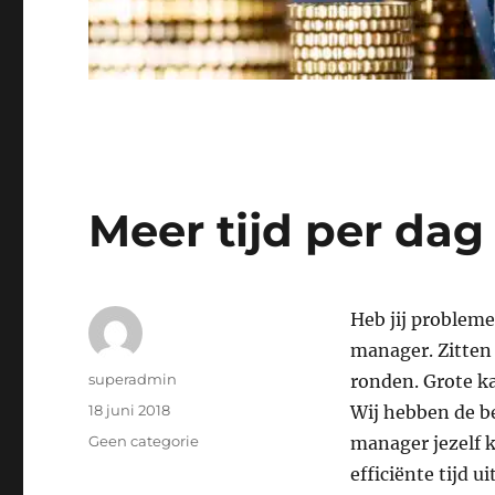
Meer tijd per dag
Heb jij probleme
manager. Zitten 
Auteur
superadmin
ronden. Grote ka
Geplaatst
18 juni 2018
Wij hebben de bes
op
Categorieën
Geen categorie
manager jezelf 
efficiënte tijd ui