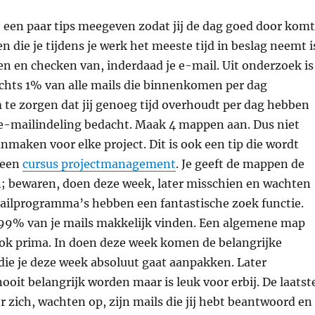
je een paar tips meegeven zodat jij de dag goed door komt
n die je tijdens je werk het meeste tijd in beslag neemt i
n en checken van, inderdaad je e-mail. Uit onderzoek is
echts 1% van alle mails die binnenkomen per dag
m te zorgen dat jij genoeg tijd overhoudt per dag hebben
 e-mailindeling bedacht. Maak 4 mappen aan. Dus niet
aken voor elke project. Dit is ook een tip die wordt
 een
cursus projectmanagement
. Je geeft de mappen de
 bewaren, doen deze week, later misschien en wachten
ailprogramma’s hebben een fantastische zoek functie.
 99% van je mails makkelijk vinden. Een algemene map
ook prima. In doen deze week komen de belangrijke
die je deze week absoluut gaat aanpakken. Later
ooit belangrijk worden maar is leuk voor erbij. De laatst
 zich, wachten op, zijn mails die jij hebt beantwoord en