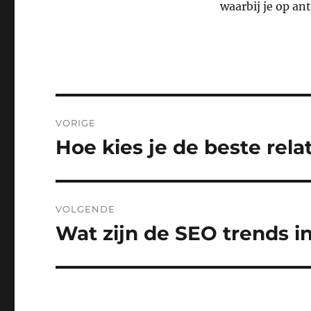
waarbij je op an
Bericht
VORIGE
navigatie
Hoe kies je de beste rel
Vorig
bericht:
VOLGENDE
Wat zijn de SEO trends i
Volgend
bericht: