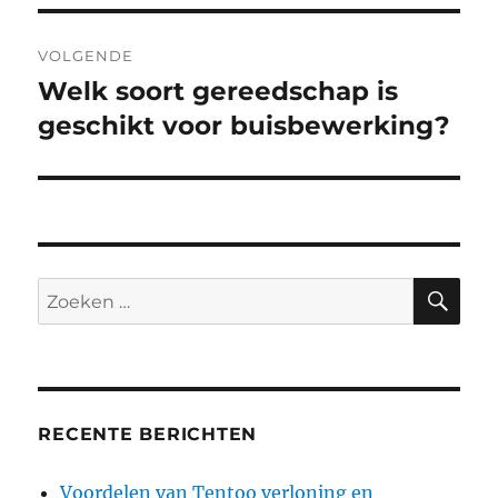
VOLGENDE
Welk soort gereedschap is
Volgend
bericht:
geschikt voor buisbewerking?
ZO
Zoeken
naar:
RECENTE BERICHTEN
Voordelen van Tentoo verloning en