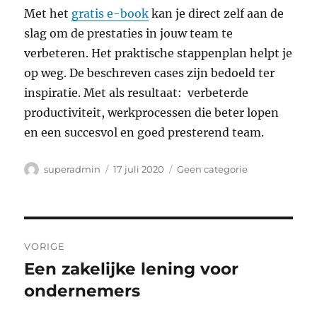
Met het
gratis e-book
kan je direct zelf aan de
slag om de prestaties in jouw team te
verbeteren. Het praktische stappenplan helpt je
op weg. De beschreven cases zijn bedoeld ter
inspiratie. Met als resultaat: verbeterde
productiviteit, werkprocessen die beter lopen
en een succesvol en goed presterend team.
Auteur
Geplaatst
Categorieën
superadmin
17 juli 2020
Geen categorie
op
Bericht
VORIGE
navigatie
Een zakelijke lening voor
Vorig
bericht:
ondernemers