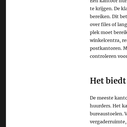
Een kantoor hur
te krijgen. De k
bereiken. Dit b
over files of la
plek moet bereik
winkelcentra, r
postkantoren. Mo
controleren voo
Het biedt
De meeste kantoo
huurders. Het ka
bureaustoelen. 
vergaderruimte, 