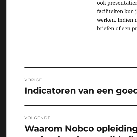
ook presentatie
faciliteiten kun
werken. Indien 
briefen of een p
Bericht
VORIGE
navigatie
Indicatoren van een goe
Vorig
bericht:
VOLGENDE
Waarom Nobco opleidinge
Volgend
bericht: