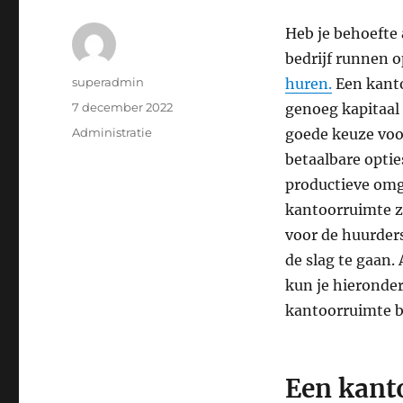
Heb je behoefte 
bedrijf runnen o
Auteur
superadmin
huren.
Een kanto
Geplaatst
7 december 2022
genoeg kapitaal
op
Categorieën
Administratie
goede keuze voor
betaalbare optie
productieve omg
kantoorruimte zo
voor de huurders
de slag te gaan.
kun je hieronde
kantoorruimte b
Een kant