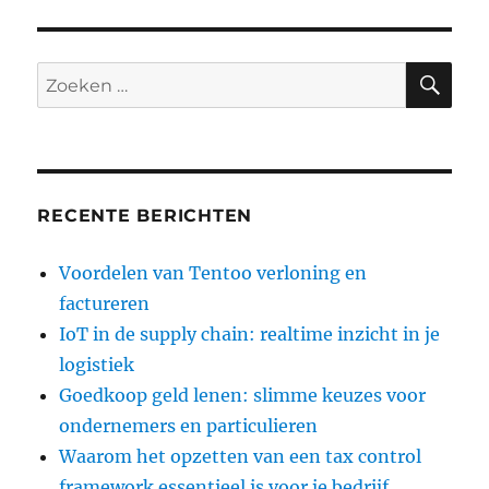
ZO
Zoeken
naar:
RECENTE BERICHTEN
Voordelen van Tentoo verloning en
factureren
IoT in de supply chain: realtime inzicht in je
logistiek
Goedkoop geld lenen: slimme keuzes voor
ondernemers en particulieren
Waarom het opzetten van een tax control
framework essentieel is voor je bedrijf