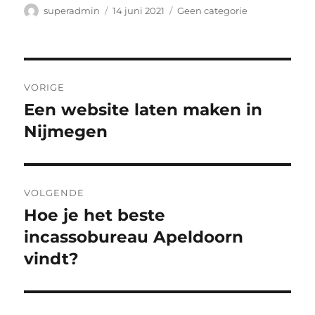
Auteur
Geplaatst
Categorieën
superadmin
14 juni 2021
Geen categorie
op
Bericht
VORIGE
navigatie
Een website laten maken in
Vorig
bericht:
Nijmegen
VOLGENDE
Hoe je het beste
Volgend
bericht:
incassobureau Apeldoorn
vindt?