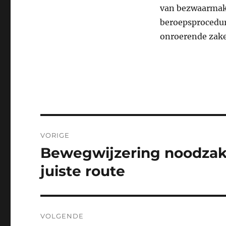
van bezwaarmaker
beroepsprocedur
onroerende zaken
Bericht
VORIGE
navigatie
Bewegwijzering noodzake
Vorig
bericht:
juiste route
VOLGENDE