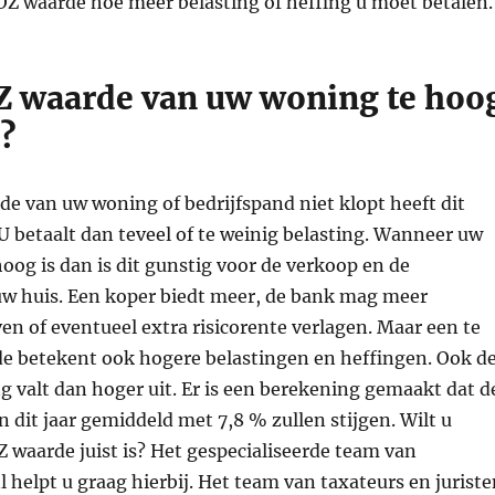
Z waarde hoe meer belasting of heffing u moet betalen.
Z waarde van uw woning te hoo
g?
e van uw woning of bedrijfspand niet klopt heeft dit
U betaalt dan teveel of te weinig belasting. Wanneer uw
og is dan is dit gunstig voor de verkoop en de
w huis. Een koper biedt meer, de bank mag meer
n of eventueel extra risicorente verlagen. Maar een te
 betekent ook hogere belastingen en heffingen. Ook d
ng valt dan hoger uit. Er is een berekening gemaakt dat d
dit jaar gemiddeld met 7,8 % zullen stijgen. Wilt u
 waarde juist is? Het gespecialiseerde team van
helpt u graag hierbij. Het team van taxateurs en juriste