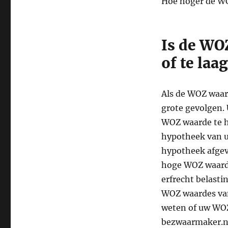
Hoe hoger de WO
Is de WO
of te laa
Als de WOZ waard
grote gevolgen. 
WOZ waarde te ho
hypotheek van u
hypotheek afgeve
hoge WOZ waarde
erfrecht belasti
WOZ waardes van 
weten of uw WOZ
bezwaarmaker.nl 