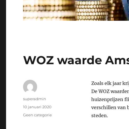
WOZ waarde Ams
Zoals elk jaar k
De WOZ waarden v
Auteur
superadmin
huizenprijzen fl
Geplaatst
10 januari 2020
verschillen van
op
Categorieën
Geen categorie
steden.