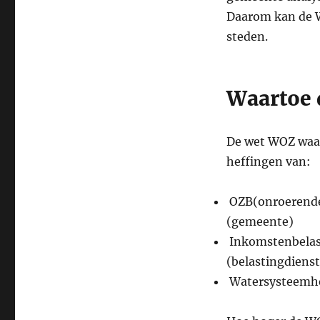
Daarom kan de W
steden.
Waartoe 
De wet WOZ waar
heffingen van:
OZB(onroerendez
(gemeente)
Inkomstenbelast
(belastingdienst
Watersysteemhe